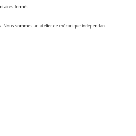
sur
taires fermés
Réparation
et
mécanique
de
ques. Nous sommes un atelier de mécanique indépendant
marques
automobiles
importées