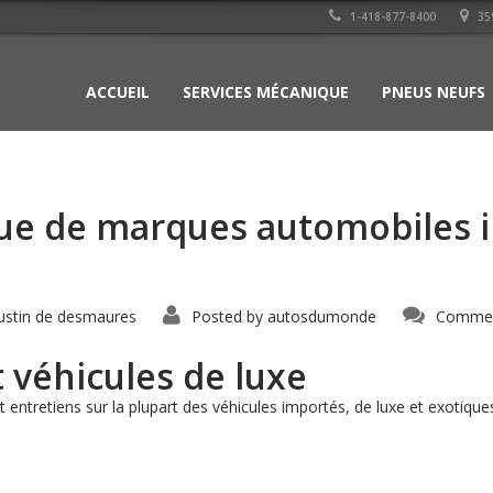
1-418-877-8400
35
ACCUEIL
SERVICES MÉCANIQUE
PNEUS NEUFS
ue de marques automobiles 
ustin de desmaures
Posted by
autosdumonde
Commen
 véhicules de luxe
 entretiens sur la plupart des véhicules importés, de luxe et exoti