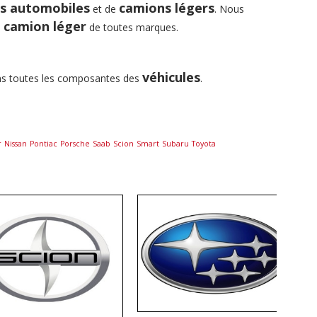
ns automobiles
camions légers
et de
. Nous
camion léger
e
de toutes marques.
véhicules
ns toutes les composantes des
.
r
Nissan
Pontiac
Porsche
Saab
Scion
Smart
Subaru
Toyota