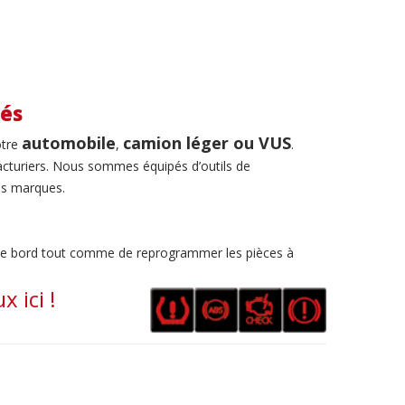
tés
automobile
camion léger ou VUS
otre
,
.
cturiers. Nous sommes équipés d’outils de
tes marques
.
de bord tout comme de reprogrammer les pièces à
 ici !