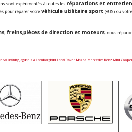
réparations et entretie
ns sont expérimentés à toutes les
véhicule utilitaire sport
és pour réparer votre
(VUS) ou votr
ns
freins
pièces de direction et moteurs
,
,
, nous réparo
ndai
Infinity
Jaguar
Kia
Lamborghini
Land Rover
Mazda
Mercedes Benz
Mini Coope