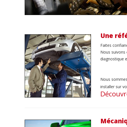
Une réf
Faites confian
Nous suivons 
diagnostique e
Nous sommes 
installer sur v
Découvre
Mécaniq