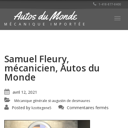
1-418-877-8400
Autos du Monde
Togg
MÉCANIQUE IMPORTÉE
navig
Samuel Fleury,
mécanicien, Autos du
Monde
avril 12, 2021
Mécanique générale st-augustin de desmaures
sur
Posted by
Commentaires fermés
lizottegene5
Samuel
Fleury,
mécanicie
Autos
du