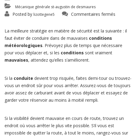
Mécanique générale st-augustin de desmaures
sur
Posted by
Commentaires fermés
lizottegene5
La
route
l’hiver
:
La meilleure stratégie en matière de sécurité est la suivante : il
un
défi!
faut éviter de conduire dans de mauvaises
conditions
météorologiques
. Prévoyez plus de temps que nécessaire
pour vous déplacer et, si les
conditions
sont vraiment
mauvaises
, attendez qu’elles s’améliorent.
Si la
conduite
devient trop risquée, faites demi-tour ou trouvez-
vous un endroit sûr pour vous arrêter. Assurez-vous de toujours
avoir assez de carburant avant de vous déplacer et essayez de
garder votre réservoir au moins à moitié rempli.
Si la visibilité devient mauvaise en cours de route, trouvez un
endroit où vous arrêter le plus vite possible. S’il vous est
impossible de quitter la route, à tout le moins, rangez-vous sur